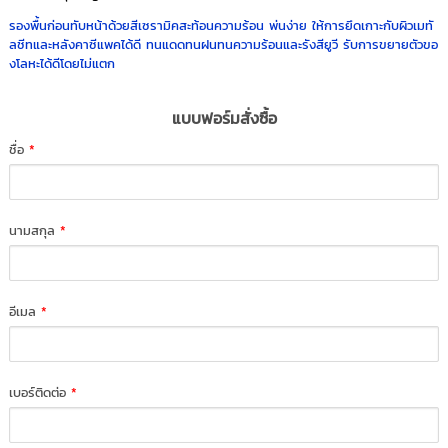
รองพื้นก่อนทับหน้าด้วยสีเซรามิคสะท้อนความร้อน พ่นง่าย ให้การยึดเกาะกับผิวเมทั
ลชีทและหลังคาซีแพคได้ดี ทนแดดทนฝนทนความร้อนและรังสียูวี รับการขยายตัวขอ
งโลหะได้ดีโดยไม่แตก
แบบฟอร์มสั่งซื้อ
ชื่อ
*
นามสกุล
*
อีเมล
*
เบอร์ติดต่อ
*